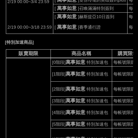
2/19 00:00~3/4 23:59
萬事如意
[
]
召喚滿滿特別簽到
每帳
萬事如意
[
]
赫斯提亞
10
日簽到
每帳
萬事如意
2/19 00:00~3/18 23:59
[
]
賽季通行證
每帳
[
特別加速商品
]
販賣期限
商品名稱
購買限制
萬事如意
[0
階段
]
特別加速包
每帳號限購
1
萬事如意
[1
階段
]
特別加速包
每帳號限購
1
萬事如意
[2
階段
]
特別加速包
每帳號限購
1
萬事如意
[3
階段
]
特別加速包
每帳號限購
1
萬事如意
[4
階段
]
特別加速包
每帳號限購
1
萬事如意
[5
階段
]
特別加速包
每帳號限購
1