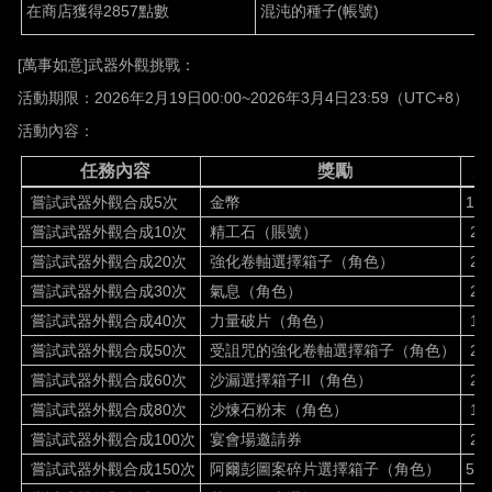
在商店獲得
2857點數
混沌的種子
(帳號)
[
萬事如意
]
武器外觀挑戰：
活動期限：
2026
年
2
月
19
日
00:00~2026
年
3
月
4
日
23:59
（
UTC+8
）
活動內容：
任務內容
獎勵
數
嘗試武器外觀合成
5
次
金幣
1M
嘗試武器外觀合成
10
次
精工石（賬號）
20
嘗試武器外觀合成
20
次
強化卷軸選擇箱子（角色）
20
嘗試武器外觀合成
30
次
氣息（角色）
20
嘗試武器外觀合成
40
次
力量破片（角色）
10
嘗試武器外觀合成
50
次
受詛咒的強化卷軸選擇箱子（角色）
2
嘗試武器外觀合成
60
次
沙漏選擇箱子
II
（角色）
2
嘗試武器外觀合成
80
次
沙煉石粉末（角色）
10
嘗試武器外觀合成
100
次
宴會場邀請券
2
嘗試武器外觀合成
150
次
阿爾彭圖案碎片選擇箱子（角色）
5