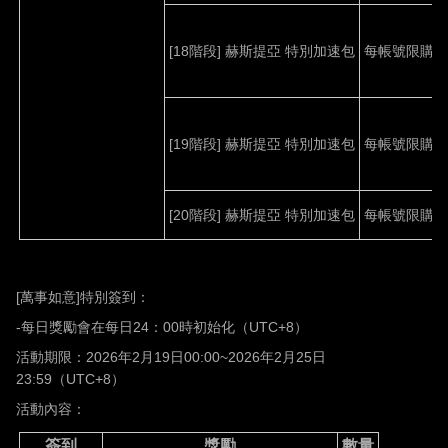
[18
階段
]
赫斯提亞
特別加速包
每帳號限購
1
[19
階段
]
赫斯提亞
特別加速包
每帳號限購
1
[20
階段
]
赫斯提亞
特別加速包
每帳號限購
1
[
萬事如意
]
特別簽到：
-
每日獎勵會在每日
24
：
00
時初始化（
UTC+8
）
活動期限：
2026
年
2
月
19
日
00:00~2026
年
2
月
25
日
23:59
（
UTC+8
）
活動內容：
簽到
獎勵
數量