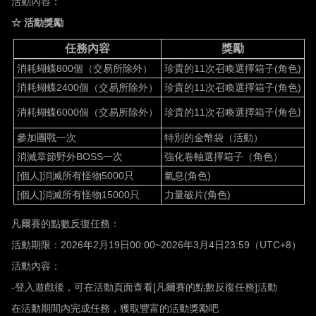
活動內容：
☆
活動獎勵
任務內容
獎勵
消耗蝴蝶
800
個（交易所除外）
珍貴的
11
次召喚選擇箱子
(
角色
)
2
消耗蝴蝶
2400
個（交易所除外）
珍貴的
11
次召喚選擇箱子
(
角色
)
5
消耗蝴蝶
6000
個（交易所除外）
珍貴的
11
次召喚選擇箱子
角色
1
(
)
參加團戰一次
特別的金幣袋（活動）
1
消滅章節野外
BOSS
一次
強化卷軸選擇箱子（角色）
6
[
個人
]
消滅所有怪物
5000
只
氣息
(
角色
)
5
[
個人
]
消滅所有怪物
15000
只
力量破片
(
角色
)
3
凡爾賽的點數反復任務：
活動期限：
2026
年
2
月
19
日
00:00~2026
年
3
月
4
日
23:59
（
UTC+8
）
活動內容：
-
登入遊戲後，可在活動頁面查看
[
凡爾賽的點數反復任務
]
活動
在活動期間內完成任務，獲取豐富的活動獎勵吧