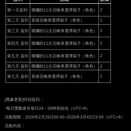
2
第一天簽到
燦爛的
11次召喚券選擇箱子（角色）
第二天
簽到
英雄召喚券選擇箱子（角色）
1
2
第三天
簽到
燦爛的
11次召喚券選擇箱子（角色）
2
第四天
簽到
燦爛的
11次召喚券選擇箱子（角色）
2
第五天
簽到
燦爛的
11次召喚券選擇箱子（角色）
第六天
簽到
燦爛的
11次召喚券選擇箱子（角色）
2
1
第七天
簽到
英雄召喚券選擇箱子（角色）
[
萬象更新
]
特別簽到：
-
每日獎勵會在每日
24
：
00
時初始化（
UTC+8
）
活動期限：
2026
年
2
月
26
日
00:00~2026
年
3
月
4
日
23:59
（
UTC+8
）
活動內容：