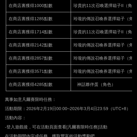
在商店裏獲得1000點數
珍貴的11次召喚選擇箱子II（角色
在商店裏獲得1285點數
玲瓏的傳說召喚券選擇箱子（角
在商店裏獲得1714點數
珍貴的11次召喚選擇箱子II（角色
在商店裏獲得2142點數
玲瓏的傳說召喚券選擇箱子（角
在商店裏獲得2857點數
玲瓏的傳說召喚券選擇箱子（角
在商店裏獲得3571點數
玲瓏的傳說召喚券選擇箱子（角
在商店裏獲得4285點數
神話夥伴蛋（角色）
萬事如意凡爾賽限時任務：
活動期限：
2026
年
2
月
19
日
00:00~2026
年
3
月
4
日
23:59
（
UTC+8
）
活動內容：
-
登入遊戲後，可在活動頁面查看
[
凡爾賽限時任務
]
活動
在活動期間內完成任務，獲取豐富的活動獎勵吧