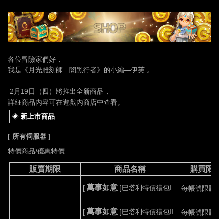
各位冒險家們好，
我是《月光雕刻師：闇黑行者》的小編
—伊芙 。
2
月
19
日（四）將推出全新商品，
詳細商品內容可在遊戲內商店中查看。
◈
新上市商品
[
所有伺服器
]
特價商品
/
優惠特價
販賣期限
商品名稱
購買限
萬事如意
[
]
巴塔利特價禮包
I
每帳號限購
萬事如意
[
]
巴塔利特價禮包
II
每帳號限購