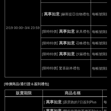
萬事如意
[
]
赫斯提亞信物禮包
每帳號限購
2/19 00:00~3/4 23:59
萬事如意
[
限時特價
家具禮包
]
每帳號限購
萬事如意
[
限時特價
召喚禮包
每帳號限購
]
萬事如意
[
限時特價
沙漏禮包
每帳號限購
]
[
限時特價
驚喜副本禮包
]
每帳號限購
[
特價商品
/
通行證＆簽到禮包
]
販賣期限
商品名稱
萬事如意
[
]霹雳跑的
7
日簽到
每帳
Plus
萬事如意
[
]
雙份玲瓏的英雄簽到
plus
每帳