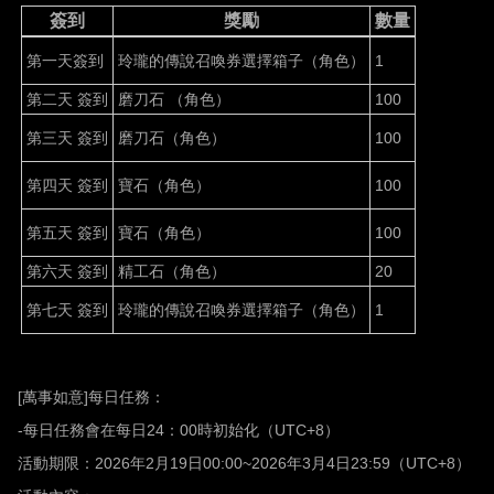
簽到
獎勵
數量
第一天簽到
玲瓏的傳說召喚券選擇箱子（角色）
1
第二天
簽到
磨刀石
（角色）
100
第三天
簽到
磨刀石（角色）
100
第四天
簽到
寶石（角色）
100
第五天
簽到
寶石（角色）
100
第六天
簽到
精工石（角色）
20
第七天
簽到
玲瓏的傳說召喚券選擇箱子（角色）
1
[
萬事如意
]
每日任務：
-
每日任務會在每日
24
：
00
時初始化（
UTC+8
）
活動期限：
2026
年
2
月
19
日
00:00~2026
年
3
月
4
日
23:59
（
UTC+8
）