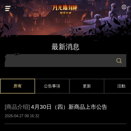
最新消息
所有
公告事項
更新
活動
[商品介绍]
4月30日（四）新商品上市公告
2026-04-27 09:16:32