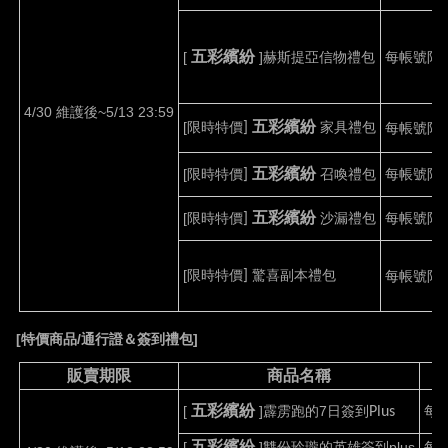
五彩繽紛
[
]
赫斯提亞信物禮包
每帳號限
4/30 維護後~5/13 23:59
五彩繽紛
[
限時特價
家具禮包
]
每帳號限
五彩繽紛
[
限時特價
召喚禮包
每帳號限
]
五彩繽紛
[
限時特價
沙漏禮包
每帳號限
]
[
限時特價
驚喜副本禮包
]
每帳號限
[
特價商品
/
通行證＆簽到禮包
]
販賣期限
商品名稱
五彩繽紛
[
]霹雳跑的
7
日簽到
每
Plus
五彩繽紛
[
]
雙份玲瓏的英雄簽到
plus
每