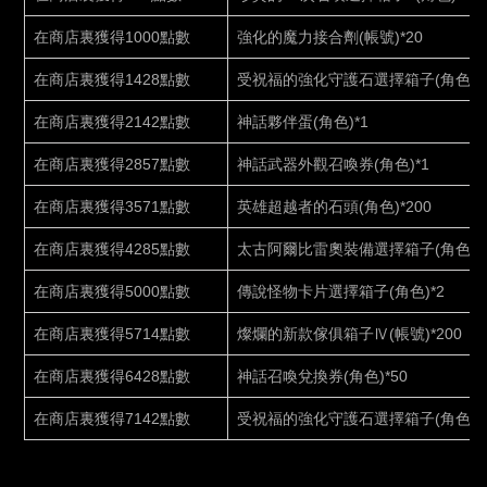
在商店裏獲得
1000點數
強化的魔力接合劑
(帳號)*20
在商店裏獲得
1428點數
受祝福的強化守護石選擇箱子
(角色)*
在商店裏獲得
2142點數
神話夥伴蛋
(角色)*1
在商店裏獲得
2857點數
神話武器外觀召喚券
(角色)*1
在商店裏獲得
3571點數
英雄超越者的石頭
(角色)*200
在商店裏獲得
4285點數
太古阿爾比雷奧裝備選擇箱子
(角色)*
在商店裏獲得
5000點數
傳說怪物卡片選擇箱子
(角色)*2
在商店裏獲得
5714點數
燦爛的新款傢俱箱子
Ⅳ(帳號)*200
在商店裏獲得
6428點數
神話召喚兌換券
(角色)*50
在商店裏獲得
7142點數
受祝福的強化守護石選擇箱子
(角色)*