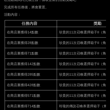
完成所有任務後，將會重置。
活動內容：
任務內容
獎勵
在商店裏獲得14點數
珍貴的11次召喚選擇箱子II（角色
在商店裏獲得28點數
珍貴的11次召喚選擇箱子II（角色
在商店裏獲得71點數
珍貴的11次召喚選擇箱子II（角色
在商店裏獲得142點數
珍貴的11次召喚選擇箱子II（角色
在商店裏獲得285點數
珍貴的11次召喚選擇箱子II（角色
在商店裏獲得428點數
珍貴的11次召喚選擇箱子II（角色
在商店裏獲得571點數
珍貴的11次召喚選擇箱子II（角色
在商店裏獲得714點數
玲瓏的傳說召喚券選擇箱子（角