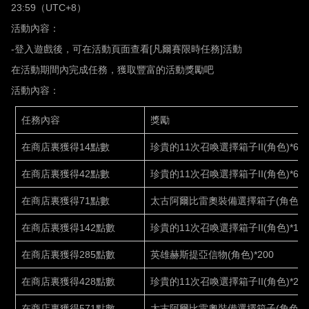
23:59
（
UTC+8
）
活動內容：
-
登入遊戲後，可在活動頁面查看
[
凡爾賽限時任務
]
活動
在活動期間內完成任務，獲取豐富的活動獎勵吧
活動內容：
任務內容
獎勵
在商店裏獲得
14點數
珍貴的
11次召喚選擇箱子II(角色)*66
在商店裏獲得
42點數
珍貴的
11次召喚選擇箱子II(角色)*66
在商店裏獲得
71點數
太古阿爾比雷奧裝備選擇箱子
(角色)*
在商店裏獲得
142點數
珍貴的
11次召喚選擇箱子II(角色)*188
在商店裏獲得
285點數
英雄赫斯提亞信物
(角色)*200
在商店裏獲得
428點數
珍貴的
11次召喚選擇箱子II(角色)*288
在商店裏獲得
571點數
太古阿爾比雷奧裝備選擇箱子
(角色)*