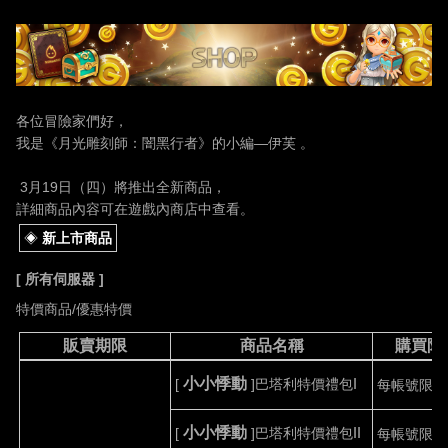
各位冒險家們好，
我是《月光雕刻師：闇黑行者》的小編
—伊芙 。
3
月
19
日（四）將推出全新商品，
詳細商品內容可在遊戲內商店中查看。
◈
新上市商品
[
所有伺服器
]
特價商品
/
優惠特價
販賣期限
商品名稱
購買限
小小悸動
[
]
巴塔利特價禮包
I
每帳號限購
小小悸動
[
]
巴塔利特價禮包
II
每帳號限購