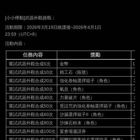
[
小小悸動
]
武器外觀挑戰：
活動期限：
2026
年
3
月
19
日維護後
~2026
年
4
月
1
日
23:59
（
UTC+8
）
活動內容：
任務內容
獎勵
數
嘗試武器外觀合成
5
次
金幣
1M
嘗試武器外觀合成
10
次
精工石（賬號）
20
嘗試武器外觀合成
20
次
強化卷軸選擇箱子（角色）
20
嘗試武器外觀合成
30
次
氣息（角色）
20
嘗試武器外觀合成
40
次
力量破片（角色）
10
嘗試武器外觀合成
50
次
受詛咒的強化卷軸選擇箱子（角色）
2
嘗試武器外觀合成
60
次
沙漏選擇箱子
II
（角色）
2
嘗試武器外觀合成
80
次
沙煉石粉末（角色）
10
嘗試武器外觀合成
100
次
宴會場邀請券
2
嘗試武器外觀合成
150
次
阿爾彭圖案碎片選擇箱子（角色）
5