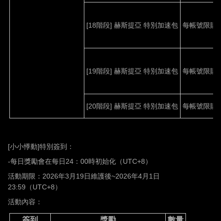
[18
階段
]
赫斯提亞
特別加速包
每帳號限購
[19
階段
]
赫斯提亞
特別加速包
每帳號限購
[20
階段
]
赫斯提亞
特別加速包
每帳號限購
[
小小悸動
]
特別簽到：
-
每日獎勵會在每日
24
：
00
時初始化（
UTC+8
）
活動期限：
2026
年
3
月
19
日維護後
~2026
年
4
月
1
日
23:59
（
UTC+8
）
活動內容：
簽到
獎勵
數量