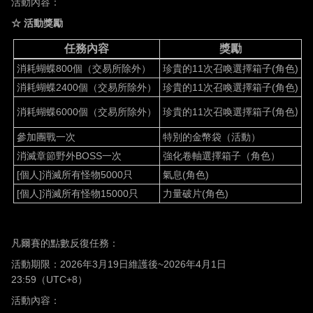
活動內容：
☆
活動獎勵
任務內容
獎勵
消耗蝴蝶
800
個（交易所除外）
珍貴的
11
次召喚選擇箱子
(
角色
)
2
消耗蝴蝶
2400
個（交易所除外）
珍貴的
11
次召喚選擇箱子
(
角色
)
5
消耗蝴蝶
6000
個（交易所除外）
珍貴的
11
次召喚選擇箱子
角色
1
(
)
參加團戰一次
特別的金幣袋（活動）
1
消滅章節野外
BOSS
一次
強化卷軸選擇箱子（角色）
6
[
個人
]
消滅所有怪物
5000
只
氣息
(
角色
)
5
[
個人
]
消滅所有怪物
15000
只
力量破片
(
角色
)
3
凡爾賽的點數反復任務：
活動期限：
2026
年
3
月
19
日維護後
~2026
年
4
月
1
日
23:59
（
UTC+8
）
活動內容：