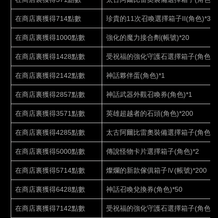
在商店裏獲得
714點數
珍貴的
11次召喚選擇箱子II(角色)*388
在商店裏獲得
1000點數
強化的魔力接合劑
(帳號)*20
在商店裏獲得
1428點數
受祝福的強化守護石選擇箱子
(角色)*
在商店裏獲得
2142點數
神話夥伴蛋
(角色)*1
在商店裏獲得
2857點數
神話武器外觀召喚券
(角色)*1
在商店裏獲得
3571點數
英雄超越者的石頭
(角色)*200
在商店裏獲得
4285點數
太古阿爾比雷奧裝備選擇箱子
(角色)*
在商店裏獲得
5000點數
傳說怪物卡片選擇箱子
(角色)*2
在商店裏獲得
5714點數
燦爛的新款傢俱箱子
Ⅳ(帳號)*200
在商店裏獲得
6428點數
神話召喚兌換券
(角色)*50
在商店裏獲得
7142點數
受祝福的強化守護石選擇箱子
(角色)*