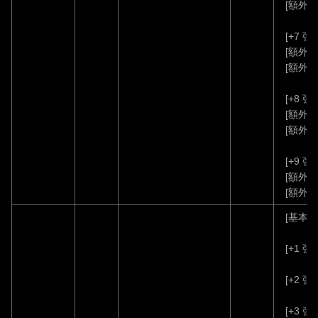
[額外
[+7 
[額外
[額外
[+8 
[額外
[額外
[+9 
[額外
[額外
[基本技
[+1 
[+2 
[+3 