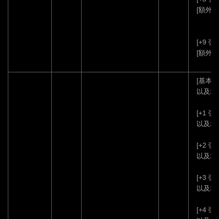
[額外
5秒
[+9 
[額外
5秒
[基本
以及增
[+1 
以及增
[+2 
以及增
[+3 
以及增
[+4 