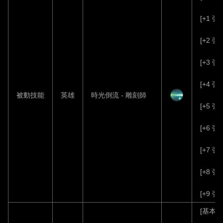
[+1
[+2
[+3
[+4
被動技能
英雄
時光倒流 - 雕刻師
[+5
[+6
[+7
[+8
[+9
[基本技