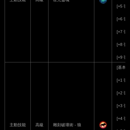
[+5 
[+6 
[+7 
[+8 
[+9 
[基本
[+1
[+2
[+3
[+4
主動技能
高級
雕刻破壞術 - 狼