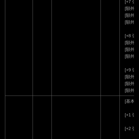
[+7 
[額外
[額外
[額外效
[+8 
[額外
[額外
[額外效
[+9 
[額外
[額外
[額外效
[基本
[+1
[+2