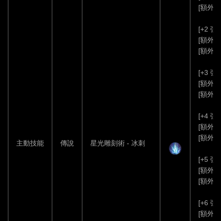
[額外
[+2 
[額外
[額外
[+3 
[額外
[額外
[+4 
[額外
[額外
主動技能
傳說
星光雕刻術 - 冰刺
[+5 
[額外
[額外
[+6 
[額外