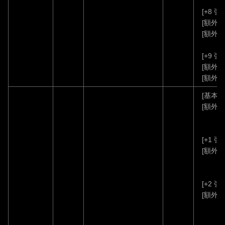
[+8 
[額外
[額外效
[+9 
[額外
[額外效
[基本
[額外
5秒
[+1 
[額外
5秒
[+2 
[額外
5秒