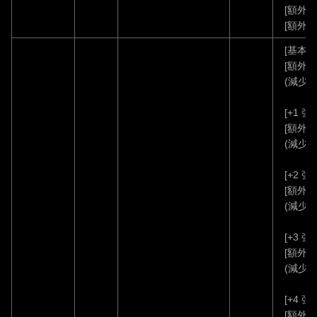
[額外
[額外
[基本
[額外
(減少攻
[+1 
[額外
(減少攻
[+2 
[額外
(減少攻
[+3 
[額外
(減少攻
[+4 
[額外