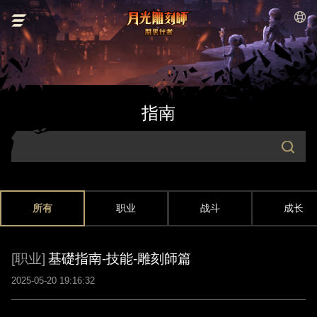
指南
所有
职业
战斗
成长
[职业]
基礎指南-技能-雕刻師篇
2025-05-20 19:16:32