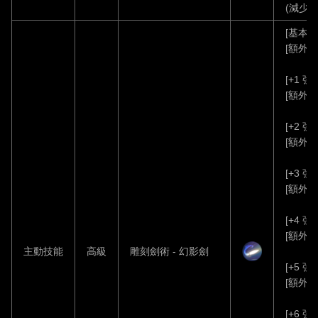
(減少攻
[基本技
[額外
[+1 
[額外
[+2 
[額外
[+3 
[額外
[+4 
[額外
主動技能
高級
雕刻劍術 - 幻影劍
[+5 
[額外
[+6 