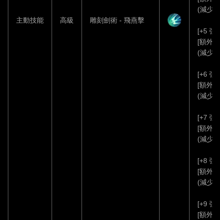
(減少攻
主動技能
高級
雕刻劍術 - 飛燕擊
[+5 
[額外
(減少攻
[+6 
[額外
(減少攻
[+7 
[額外
(減少攻
[+8 
[額外
(減少攻
[+9 
[額外