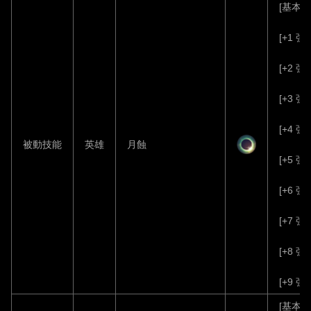
[基本技
[+1 
[+2 
[+3 
[+4 
被動技能
英雄
月蝕
[+5 
[+6 
[+7 
[+8 
[+9 
[基本